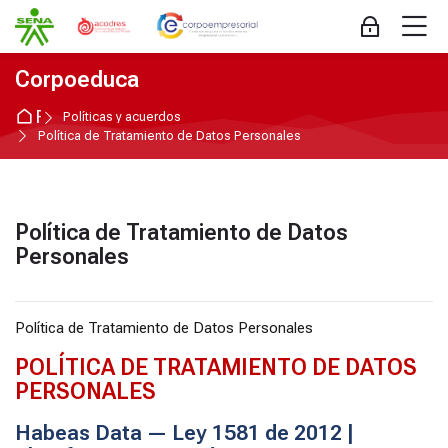
Skip to navigation
Skip to login form
Salta al contenido principal
Skip to accessibility options
Skip to footer
Skip accessibility options
M
Acceder
Corpoeduca
Página Principal
Políticas y acuerdos
Política de Tratamiento de Datos Personales
Política de Tratamiento de Datos
Personales
Política de Tratamiento de Datos Personales
POLÍTICA DE TRATAMIENTO DE DATOS
PERSONALES
Habeas Data — Ley 1581 de 2012 |