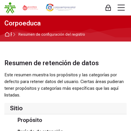
Skip to navigation
Skip to login form
Saltar al contenido principal
Skip to accessibility options
Skip to footer
Skip accessibility options
M
Acceder
Corpoeduca
Página Principal
Resumen de configuración del registro
Resumen de retención de datos
Este resumen muestra los propósitos y las categorías por
defecto para retener datos del usuario. Ciertas áreas pudieran
tener propósitos y categorías más específicas que las aquí
listadas.
Sitio
Propósito