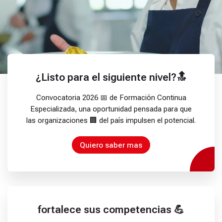
ó
n
d
e
h
e
r
¿Listo para el siguiente nivel?🔝
r
a
Convocatoria 2026 📅 de Formación Continua
m
Especializada, una oportunidad pensada para que
i
las organizaciones 🏢 del país impulsen el potencial.
e
n
Quiero saber mas
t
a
s
p
a
r
fortalece sus competencias 💪
a