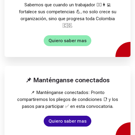
l
Sabemos que cuando un trabajador 👷‍♂️👩‍💻
a
fortalece sus competencias 💪, no solo crece su
a
organización, sino que progresa toda Colombia
c
🇨🇴.
c
i
Quiero saber mas
ó
n
c
l
i
📌 Manténganse conectados
m
á
📌 Manténganse conectados: Pronto
t
compartiremos los pliegos de condiciones 📑 y los
i
pasos para participar ✅ en esta convocatoria.
c
a
e
Quiero saber mas
n