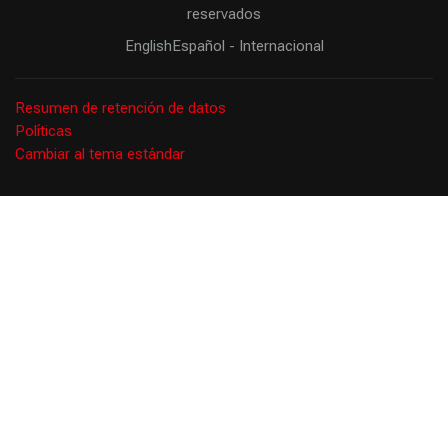
Enter this course
reservados
English
Español - Internacional
Resumen de retención de datos
Políticas
Cambiar al tema estándar
Scroll to top